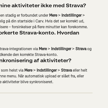
mine aktiviteter ikke med Strava?
onen stadig er forbundet under 
Mere
 > 
Indstillinger
 > 
nlig på din startside i Carv. Hvis det ser korrekt ud, 
onisere – forsinkelser på flere minutter kan forekomme.
forkerte Strava-konto. Hvordan 
trava-integrationen via 
Mere
 > 
Indstillinger
 > 
Strava
 og 
godkende den korrekte Strava-konto.
kronisering af aktiviteter?
 som helst via 
Mere
 > 
Indstillinger
 > 
Strava
 eller helt 
enne menu. Når automatisk upload er slået fra, eller 
e aktiviteter blive synkroniseret.