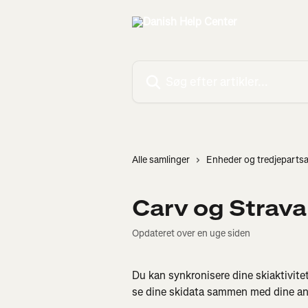
Spring videre til hovedindholdet
Søg efter artikler...
Alle samlinger
Enheder og tredjeparts
Carv og Strava
Opdateret over en uge siden
Du kan synkronisere dine skiaktivitet
se dine skidata sammen med dine and