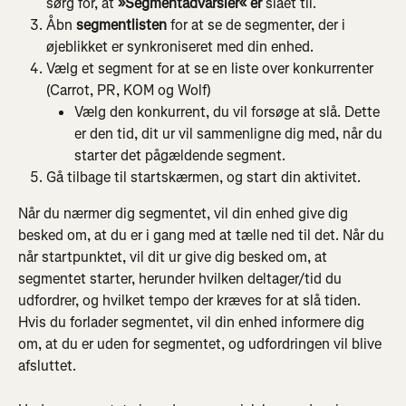
sørg for, at 
»Segmentadvarsler« er 
slået til.
Åbn 
segmentlisten
 for at se de segmenter, der i 
øjeblikket er synkroniseret med din enhed.
Vælg et segment for at se en liste over konkurrenter 
(Carrot, PR, KOM og Wolf)
Vælg den konkurrent, du vil forsøge at slå. Dette 
er den tid, dit ur vil sammenligne dig med, når du 
starter det pågældende segment.
Gå tilbage til startskærmen, og start din aktivitet.
Når du nærmer dig segmentet, vil din enhed give dig 
besked om, at du er i gang med at tælle ned til det. Når du 
når startpunktet, vil dit ur give dig besked om, at 
segmentet starter, herunder hvilken deltager/tid du 
udfordrer, og hvilket tempo der kræves for at slå tiden. 
Hvis du forlader segmentet, vil din enhed informere dig 
om, at du er uden for segmentet, og udfordringen vil blive 
afsluttet.