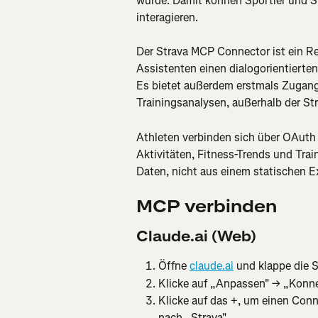
wurde. Damit können Sportler und Sp
interagieren.
Der Strava MCP Connector ist ein Re
Assistenten einen dialogorientierte
Es bietet außerdem erstmals Zugang 
Trainingsanalysen, außerhalb der S
Athleten verbinden sich über OAuth 
Aktivitäten, Fitness-Trends und Trai
Daten, nicht aus einem statischen E
MCP verbinden
Claude.ai (Web)
Öffne 
claude.ai
 und klappe die S
Klicke auf „Anpassen" → „Konn
Klicke auf das +, um einen Conn
nach „Strava"