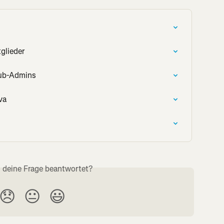
glieder
lub-Admins
va
s deine Frage beantwortet?
😞
😐
😃