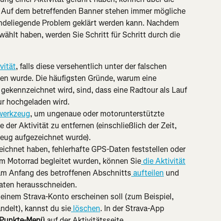
n. Auf dem betreffenden Banner stehen immer mögliche 
undeliegende Problem geklärt werden kann. Nachdem 
hlt haben, werden Sie Schritt für Schritt durch die 
vität
, falls diese versehentlich unter der falschen 
den wurde. Die häufigsten Gründe, warum eine 
 gekennzeichnet wird, sind, dass eine Radtour als Lauf 
ur hochgeladen wird.
werkzeug
, um ungenaue oder motorunterstützte 
er Aktivität zu entfernen (einschließlich der Zeit, 
zeug aufgezeichnet wurde).
ichnet haben, fehlerhafte GPS-Daten feststellen oder 
em Motorrad begleitet wurden, können Sie
 die Aktivität
 am Anfang des betroffenen Abschnitts
 aufteilen
 und 
Daten herausschneiden.
deinem Strava-Konto erscheinen soll (zum Beispiel, 
ndelt), kannst du sie
 löschen
. In der Strava-App 
-Punkte-Menü
 auf der Aktivitätsseite.