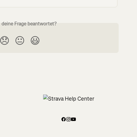
s deine Frage beantwortet?
😞
😐
😃