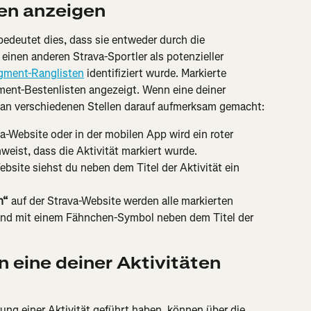
ten anzeigen
bedeutet dies, dass sie entweder durch die 
inen anderen Strava-Sportler als potenzieller 
egment-Ranglisten
 identifiziert wurde. Markierte 
ment-Bestenlisten angezeigt. Wenn eine deiner 
u an verschiedenen Stellen darauf aufmerksam gemacht:
va-Website oder in der mobilen App wird ein roter 
weist, dass die Aktivität markiert wurde.
bsite siehst du neben dem Titel der Aktivität ein 
n“
 auf der Strava-Website werden alle markierten 
und mit einem Fähnchen-Symbol neben dem Titel der 
n eine deiner Aktivitäten 
ung einer Aktivität geführt haben, können über die 