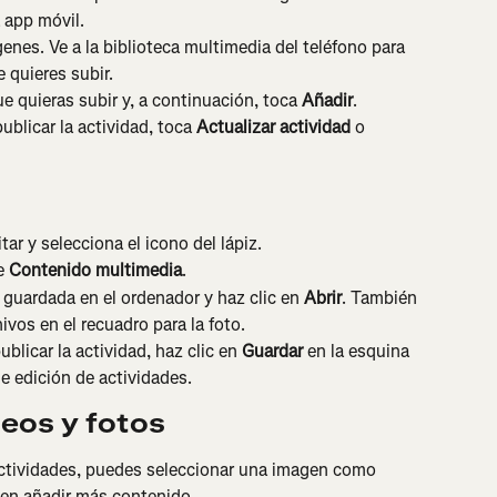
 app móvil.
genes. Ve a la biblioteca multimedia del teléfono para 
 quieres subir.
e quieras subir y, a continuación, toca 
Añadir
.
blicar la actividad, toca 
Actualizar actividad
 o 
tar y selecciona el icono del lápiz.
e 
Contenido multimedia
.
guardada en el ordenador y haz clic en 
Abrir
. También 
hivos en el recuadro para la foto.
licar la actividad, haz clic en 
Guardar
 en la esquina 
e edición de actividades.
eos y fotos
 actividades, puedes seleccionar una imagen como 
bien añadir más contenido.