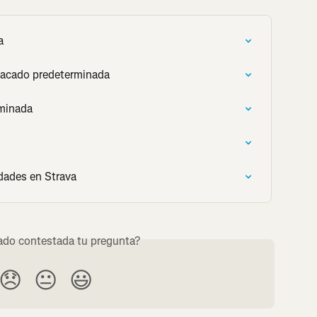
a
tacado predeterminada
iminada
dades en Strava
do contestada tu pregunta?
😞
😐
😃