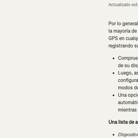
Actualizado es
Por lo general
la mayoría de
GPS en cualqu
registrando su
Compruebe
de su dis
Luego, as
configura
modos de 
Una opci
automátic
mientras 
Una lista de 
Dispositi