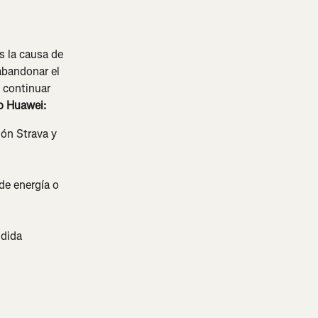
s la causa de 
abandonar el 
 continuar 
o Huawei:
ón Strava y 
 
de energía o 
ndida 