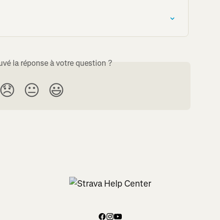
uvé la réponse à votre question ?
😞
😐
😃