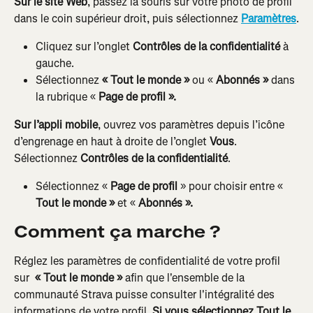
Sur le site Web
, passez la souris sur votre photo de profil 
dans le coin supérieur droit, puis sélectionnez 
Paramètres
.
Cliquez sur l’onglet 
Contrôles de la confidentialité
 à 
gauche.
Sélectionnez 
« Tout le monde »
 ou « 
Abonnés »
 dans 
la rubrique « 
Page de profil ».
Sur l’appli mobile
, ouvrez vos paramètres depuis l’icône 
d’engrenage en haut à droite de l’onglet 
Vous
. 
Sélectionnez 
Contrôles de la confidentialité
.
Sélectionnez « 
Page de profil
 » pour choisir entre « 
Tout le monde »
 et « 
Abonnés ».
Comment ça marche ?
Réglez les paramètres de confidentialité de votre profil 
sur 
 « Tout le monde »
 afin que l'ensemble de la 
communauté Strava puisse consulter l'intégralité des 
informations de votre profil. 
Si vous sélectionnez Tout le 