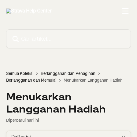
Lewati ke konten utama
Cari artikel...
Semua Koleksi
Berlangganan dan Penagihan
Berlangganan dan Memulai
Menukarkan Langganan Hadiah
Menukarkan
Langganan Hadiah
Diperbarui hari ini
Daftar isi