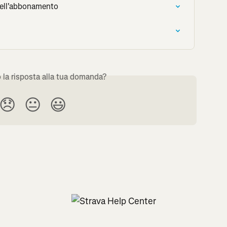
dell'abbonamento
o la risposta alla tua domanda?
😞
😐
😃