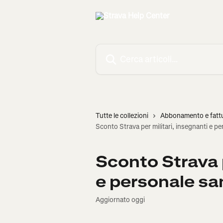
Vai al contenuto principale
Cerca articoli…
Tutte le collezioni
Abbonamento e fatt
Sconto Strava per militari, insegnanti e pe
Sconto Strava p
e personale san
Aggiornato oggi