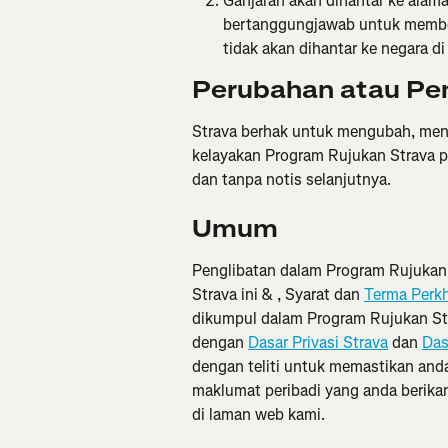
Ganjaran akan dihantar ke alama
bertanggungjawab untuk member
tidak akan dihantar ke negara d
Perubahan atau P
Strava berhak untuk mengubah, me
kelayakan Program Rujukan Strava pa
dan tanpa notis selanjutnya.
Umum
Penglibatan dalam Program Rujuka
Strava ini & , Syarat dan 
Terma Perk
dikumpul dalam Program Rujukan Str
dengan 
Dasar Privasi Strava
 dan 
Das
dengan teliti untuk memastikan a
maklumat peribadi yang anda berik
di laman web kami.