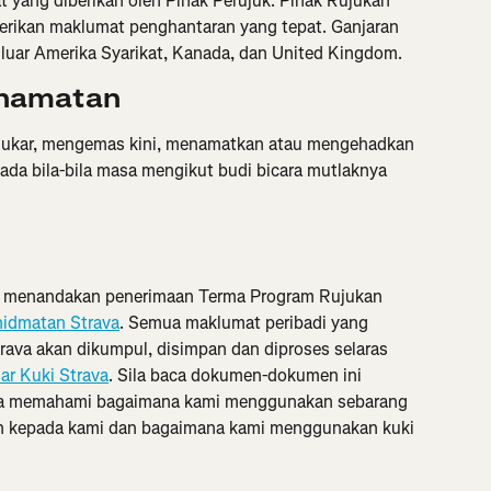
t yang diberikan oleh Pihak Perujuk. Pihak Rujukan 
ikan maklumat penghantaran yang tepat. Ganjaran 
i luar Amerika Syarikat, Kanada, dan United Kingdom.
enamatan
nukar, mengemas kini, menamatkan atau mengehadkan 
da bila-bila masa mengikut budi bicara mutlaknya 
n menandakan penerimaan Terma Program Rujukan 
hidmatan Strava
. Semua maklumat peribadi yang 
ava akan dikumpul, disimpan dan diproses selaras 
ar Kuki Strava
. Sila baca dokumen-dokumen ini 
nda memahami bagaimana kami menggunakan sebarang 
an kepada kami dan bagaimana kami menggunakan kuki 