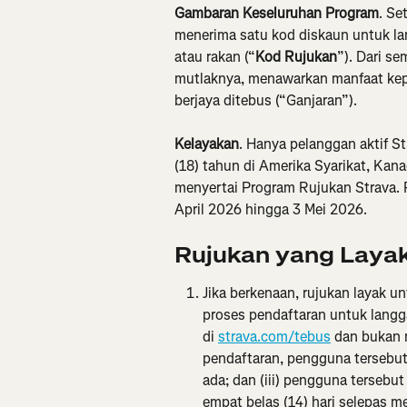
Gambaran Keseluruhan Program
.
Set
menerima satu kod diskaun untuk la
atau rakan (“
Kod Rujukan
”). Dari s
mutlaknya, menawarkan manfaat kepa
berjaya ditebus (“Ganjaran”).
Kelayakan
. Hanya pelanggan aktif S
(18) tahun di Amerika Syarikat, Kan
menyertai Program Rujukan Strava. 
April 2026 hingga 3 Mei 2026.
Rujukan yang Laya
Jika berkenaan, rujukan layak u
proses pendaftaran untuk lang
di 
strava.com/tebus
 dan bukan 
pendaftaran, pengguna tersebut
ada; dan (iii) pengguna tersebu
empat belas (14) hari selepas 