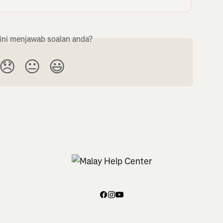
ini menjawab soalan anda?
😞
😐
😃