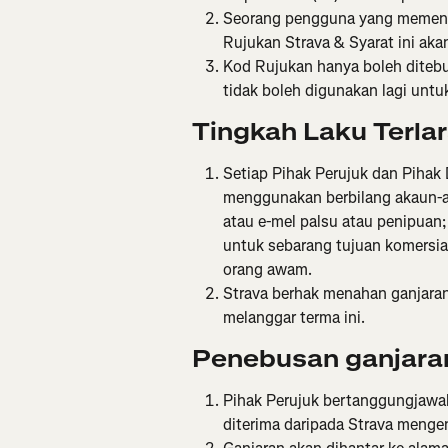
Seorang pengguna yang memenuh
Rujukan Strava & Syarat ini akan
Kod Rujukan hanya boleh ditebus
tidak boleh digunakan lagi untu
Tingkah Laku 
Terla
Setiap Pihak Perujuk dan Pihak Di
menggunakan berbilang akaun-aka
atau e-mel palsu atau penipuan;
untuk sebarang tujuan komersia
orang awam.
Strava berhak menahan ganjaran
melanggar terma ini.
Penebusan ganjara
Pihak Perujuk bertanggungjawab
diterima daripada Strava mengen