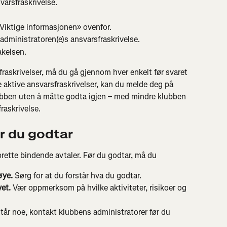
arsfraskrivelse.
«Viktige informasjonen» ovenfor.
administratoren(e)s ansvarsfraskrivelse.
akelsen.
fraskrivelser, må du gå gjennom hver enkelt før svaret 
lle aktive ansvarsfraskrivelser, kan du melde deg på 
ubben uten å måtte godta igjen – med mindre klubben 
fraskrivelse.
ør du godtar
prette bindende avtaler. Før du godtar, må du
øye.
 Sørg for at du forstår hva du godtar.
et.
 Vær oppmerksom på hvilke aktiviteter, risikoer og 
står noe, kontakt klubbens administratorer før du 