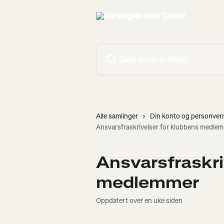
Gå til hovedinnhold
Søk etter artikler ...
Alle samlinger
Din konto og personver
Ansvarsfraskrivelser for klubbens medle
Ansvarsfraskri
medlemmer
Oppdatert over en uke siden