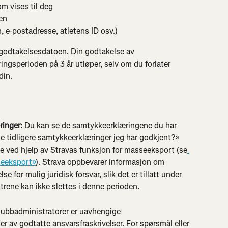
om vises til deg
en
, e-postadresse, atletens ID osv.)
a godtakelsesdatoen. Din godtakelse av 
ringsperioden på 3 år utløper, selv om du forlater 
din.
ringer:
 Du kan se de samtykkeerklæringene du har 
se tidligere samtykkeerklæringer jeg har godkjent?» 
ne ved hjelp av Stravas funksjon for masseeksport (se
seeksport»
). Strava oppbevarer informasjon om 
se for mulig juridisk forsvar, slik det er tillatt under 
rene kan ikke slettes i denne perioden.
lubbadministratorer er uavhengige 
er av godtatte ansvarsfraskrivelser. For spørsmål eller 