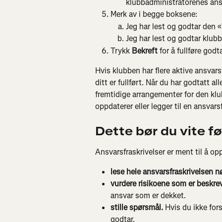
klubbadministratorenes ansv
Merk av i begge boksene:
Jeg har lest og godtar den 
Jeg har lest og godtar klubb
Trykk 
Bekreft
 for å fullføre godt
Hvis klubben har flere aktive ansvars
ditt er fullført. Når du har godtatt a
fremtidige arrangementer for den kl
oppdaterer eller legger til en ansvars
Dette bør du vite f
Ansvarsfraskrivelser er ment til å op
lese hele ansvarsfraskrivelsen n
vurdere risikoene som er beskrev
ansvar som er dekket.
stille spørsmål.
 Hvis du ikke for
godtar.