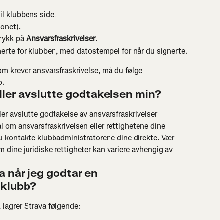
l klubbens side.
konet).
rykk på 
Ansvarsfraskrivelser
.
nerte for klubben, med datostempel for når du signerte.
om krever ansvarsfraskrivelse, må du følge 
b.
eller avslutte godtakelsen min?
ller avslutte godtakelse av ansvarsfraskrivelser 
om ansvarsfraskrivelsen eller rettighetene dine 
u kontakte klubbadministratorene dine direkte. Vær 
dine juridiske rettigheter kan variere avhengig av 
a når jeg godtar en 
 klubb?
 lagrer Strava følgende: