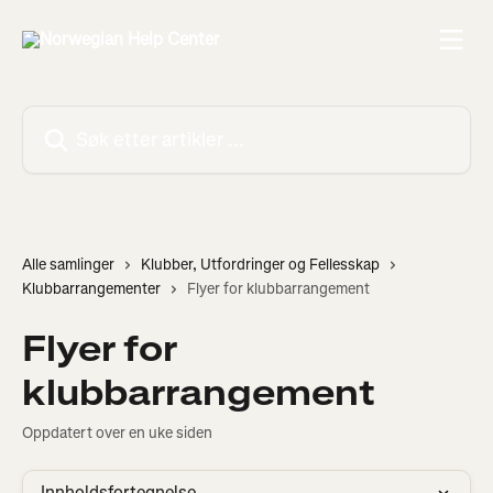
Gå til hovedinnhold
Søk etter artikler ...
Alle samlinger
Klubber, Utfordringer og Fellesskap
Klubbarrangementer
Flyer for klubbarrangement
Flyer for
klubbarrangement
Oppdatert over en uke siden
Innholdsfortegnelse