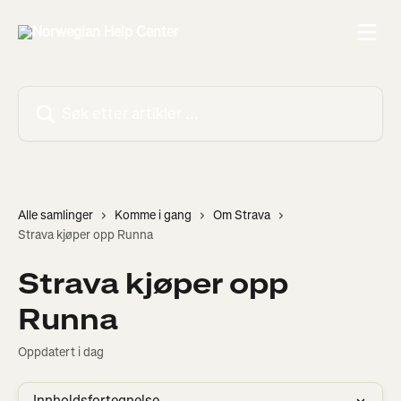
Gå til hovedinnhold
Søk etter artikler ...
Alle samlinger
Komme i gang
Om Strava
Strava kjøper opp Runna
Strava kjøper opp
Runna
Oppdatert i dag
Innholdsfortegnelse