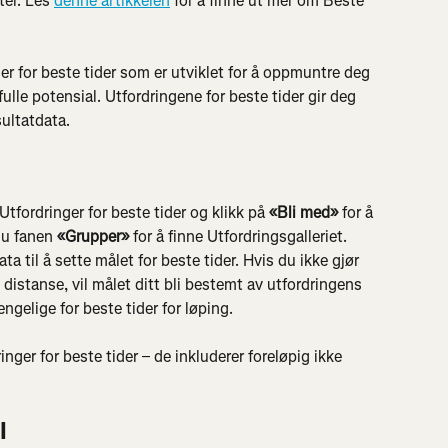
ter. Les 
denne artikkelen
 for å finne ut mer om Beste 
er for beste tider som er utviklet for å oppmuntre deg 
fulle potensial. Utfordringene for beste tider gir deg 
sultatdata.
 Utfordringer for beste tider og klikk på 
«Bli med»
 for å 
u fanen 
«Grupper»
 for å finne Utfordringsgalleriet. 
ta til å sette målet for beste tider. Hvis du ikke gjør 
s distanse, vil målet ditt bli bestemt av utfordringens 
jengelige for beste tider for løping.
nger for beste tider – de inkluderer foreløpig ikke 
l