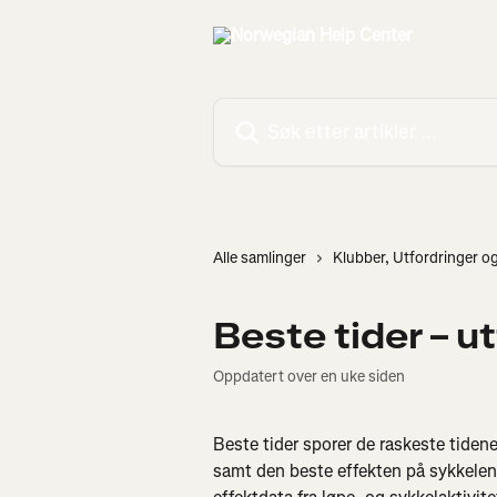
Gå til hovedinnhold
Søk etter artikler ...
Alle samlinger
Klubber, Utfordringer o
Beste tider – u
Oppdatert over en uke siden
Beste tider sporer de raskeste tidene
samt den beste effekten på sykkele