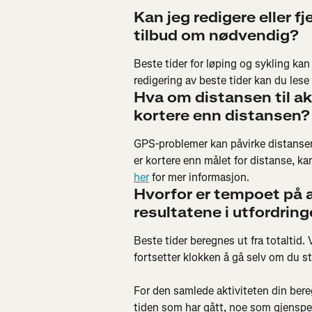
Kan jeg redigere eller f
tilbud om nødvendig?
Beste tider for løping og sykling kan
redigering av beste tider kan du lese
Hva om distansen til akti
kortere enn distansen?
GPS-problemer kan påvirke distansen t
er kortere enn målet for distanse, kan
her
 for mer informasjon.
Hvorfor er tempoet på 
resultatene i utfordrin
Beste tider beregnes ut fra totaltid. V
fortsetter klokken å gå selv om du s
For den samlede aktiviteten din bereg
tiden som har gått, noe som gjenspei