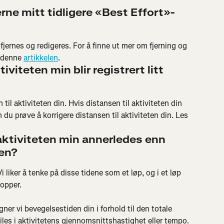
jerne mitt tidligere «Best Effort»-
 fjernes og redigeres. For å finne ut mer om fjerning og 
 denne 
artikkelen
.
viteten min blir registrert litt 
il aktiviteten din. Hvis distansen til aktiviteten din 
 du prøve å korrigere distansen til aktiviteten din. Les 
aktiviteten min annerledes enn 
gen?
i liker å tenke på disse tidene som et løp, og i et løp 
topper.
ner vi bevegelsestiden din i forhold til den totale 
les i aktivitetens gjennomsnittshastighet eller tempo. 