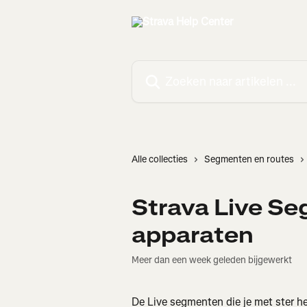
Naar de hoofdinhoud
Zoeken naar artikelen ...
Alle collecties
Segmenten en routes
Strava Live S
apparaten
Meer dan een week geleden bijgewerkt
De Live segmenten die je met ster h