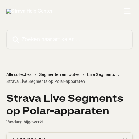
Naar de hoofdinhoud
Zoeken naar artikelen ...
Alle collecties
Segmenten en routes
Live Segments
Strava Live Segments op Polar-apparaten
Strava Live Segments
op Polar-apparaten
Vandaag bijgewerkt
Inhoudsopgave