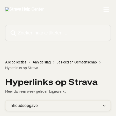
Naar de hoofdinhoud
Zoeken naar artikelen ...
Alle collecties
Aan de slag
Je Feed en Gemeenschap
Hyperlinks op Strava
Hyperlinks op Strava
Meer dan een week geleden bijgewerkt
Inhoudsopgave