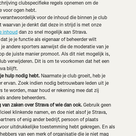
schrijving clubspecifieke regels opnemen om de 
je voor ogen hebt.
 verantwoordelijk voor de inhoud die binnen je club 
t waarvan je denkt dat deze in strijd is met onze 
e inhoud
 dan zo snel mogelijk aan Strava.
 dat je je functie als eigenaar of beheerder wilt 
 je andere sporters aanwijst die de moderatie van je 
 de juiste manier promoot. Als dit niet mogelijk is, 
club verwijderen. Dit is om te voorkomen dat het een 
a blijft.
je hulp nodig hebt.
 Naarmate je club groeit, heb je 
er ervan. Zoek indien nodig betrouwbare leden uit je 
te worden, maar houd er rekening mee dat zij 
als andere beheerders.
 van zaken over Strava of wie dan ook. 
Gebruik geen 
cieel klinkende namen, en doe niet alsof je Strava, 
rtners of enig ander bedrijf, persoon of plaats 
rvoor uitdrukkelijke toestemming hebt gekregen. En als 
efhebbers van een merk of organisatie die je niet mag 