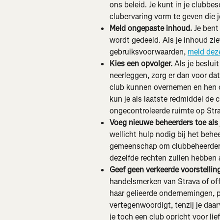
ons beleid. Je kunt in je clubbe
clubervaring vorm te geven die 
Meld ongepaste inhoud. 
Je bent
wordt gedeeld. Als je inhoud zie
gebruiksvoorwaarden, 
meld dez
Kies een opvolger. 
Als je besluit
neerleggen, zorg er dan voor dat
club kunnen overnemen en hen op
kun je als laatste redmiddel de 
ongecontroleerde ruimte op Strav
Voeg nieuwe beheerders toe als 
wellicht hulp nodig bij het behe
gemeenschap om clubbeheerders 
dezelfde rechten zullen hebben 
Geef geen verkeerde voorstelling
handelsmerken van Strava of offi
haar gelieerde ondernemingen, pa
vertegenwoordigt, tenzij je daa
je toch een club opricht voor li