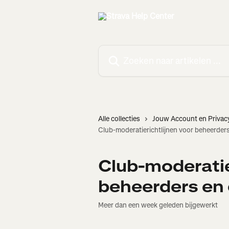
Naar de hoofdinhoud
Zoeken naar artikelen ...
Alle collecties
Jouw Account en Privac
Club-moderatierichtlijnen voor beheerder
Club-moderatie
beheerders en
Meer dan een week geleden bijgewerkt