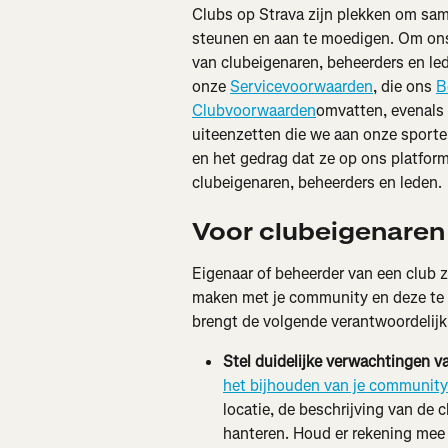
Clubs op Strava zijn plekken om sam
steunen en aan te moedigen. Om ons p
van clubeigenaren, beheerders en led
onze 
Servicevoorwaarden
, die ons 
B
Clubvoorwaarden
omvatten, evenals
uiteenzetten die we aan onze sporter
en het gedrag dat ze op ons platform 
clubeigenaren, beheerders en leden.
Voor clubeigenaren
Eigenaar of beheerder van een club z
maken met je community en deze te in
brengt de volgende verantwoordelij
Stel duidelijke verwachtingen va
het bijhouden van je community
locatie, de beschrijving van de c
hanteren. Houd er rekening mee