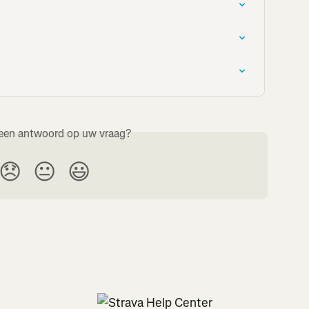
een antwoord op uw vraag?
😞
😐
😃