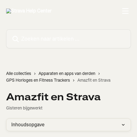
Naar de hoofdinhoud
Zoeken naar artikelen ...
Alle collecties
Apparaten en apps van derden
GPS Horloges en Fitness Trackers
Amazfit en Strava
Amazfit en Strava
Gisteren bijgewerkt
Inhoudsopgave