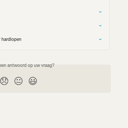
r hardlopen
een antwoord op uw vraag?
😞
😐
😃