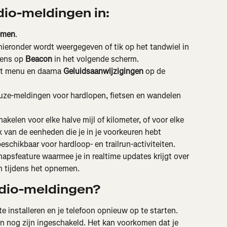
dio-meldingen in:
emen
.
hieronder wordt weergegeven of tik op het tandwiel in 
ens op 
Beacon
in het volgende scherm.
et menu en daarna 
Geluidsaanwijzigingen
 op de 
pauze-meldingen voor hardlopen, fietsen en wandelen 
kelen voor elke halve mijl of kilometer, of voor elke 
jk van de eenheden die je in je voorkeuren hebt 
beschikbaar voor hardloop- en trailrun-activiteiten.
hapsfeature waarmee je in realtime updates krijgt over 
n tijdens het opnemen.
dio-meldingen?
 installeren en je telefoon opnieuw op te starten.
n nog zijn ingeschakeld. Het kan voorkomen dat je 