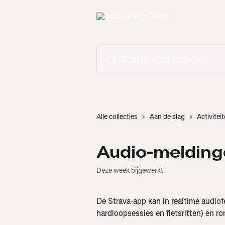
Naar de hoofdinhoud
Zoeken naar artikelen ...
Alle collecties
Aan de slag
Activite
Audio-melding
Deze week bijgewerkt
De Strava-app kan in realtime audio
hardloopsessies en fietsritten) en ro