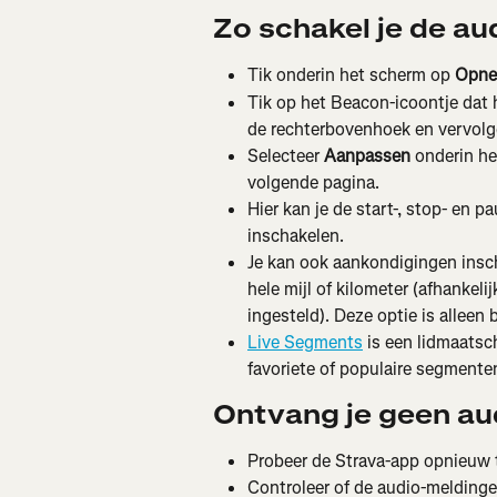
Zo schakel je de au
Tik onderin het scherm op 
Opn
Tik op het Beacon-icoontje dat 
de rechterbovenhoek en vervolg
Selecteer 
Aanpassen
 onderin h
volgende pagina.
Hier kan je de start-, stop- en 
inschakelen.
Je kan ook aankondigingen inscha
hele mijl of kilometer (afhankeli
ingesteld). Deze optie is alleen 
Live Segments
 is een lidmaatsc
favoriete of populaire segmente
Ontvang je geen au
Probeer de Strava-app opnieuw te
Controleer of de audio-meldinge