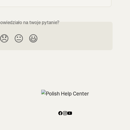
owiedziało na twoje pytanie?
😞
😐
😃