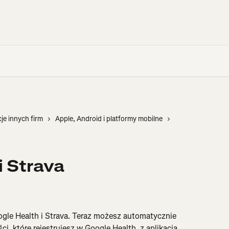
cje innych firm
Apple, Android i platformy mobilne
i Strava
gle Health i Strava. Teraz możesz automatycznie 
, które rejestrujesz w Google Health, z aplikacją 