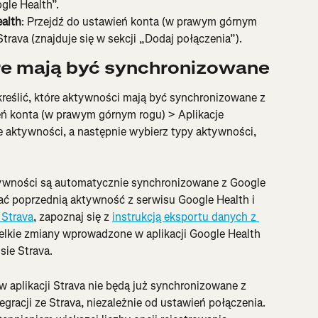
gle Health”.
ealth
: Przejdź do ustawień konta (w prawym górnym 
Strava (znajduje się w sekcji „Dodaj połączenia”).
re mają być synchronizowane
reślić, które aktywności mają być synchronizowane z 
eń konta (w prawym górnym rogu) > Aplikacje 
e aktywności, a następnie wybierz typy aktywności, 
ywności są automatycznie synchronizowane z Google 
ć poprzednią aktywność z serwisu Google Health i 
 Strava
, zapoznaj się z 
instrukcją eksportu danych z 
lkie zmiany wprowadzone w aplikacji Google Health 
sie Strava.
aplikacji Strava nie będą już synchronizowane z 
gracji ze Strava, niezależnie od ustawień połączenia. 