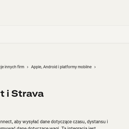
cje innych firm
Apple, Android i platformy mobilne
 i Strava
onnect, aby wysyłać dane dotyczące czasu, dystansu i 
zymywać dane dotyczące wagi. Ta integracja jest 