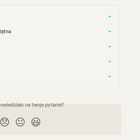
tętna
owiedziało na twoje pytanie?
😞
😐
😃