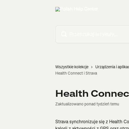
Przejdź do głównej zawartości
Przeszukaj artykuły...
Wszystkie kolekcje
Urządzenia i aplika
Health Connect i Strava
Health Connect
Zaktualizowano ponad tydzień temu
Strava synchronizuje się z Health C
kalorii z aktywności z GPS oraz otr