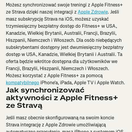
Możesz synchronizować swoje treningi z Apple Fitness+ 
ze Strava dzięki naszej integracji z 
Apple Zdrowie
. Jeśli 
masz subskrypcję Strava na iOS, możesz uzyskać 
trzymiesięczny bezpłatny dostęp do Fitness+ w USA, 
Kanadzie, Wielkiej Brytanii, Australii, Francji, Brazylii, 
Hiszpanii, Niemczech i Włoszech. Dla osób niebędących 
subskrybentami dostępny jest dwumiesięczny bezpłatny 
dostęp w USA, Kanadzie, Wielkiej Brytanii i Australii. Ta 
oferta będzie wkrótce dostępna dla użytkowników we 
Francji, Brazylii, Hiszpanii, Niemczech i Włoszech. 
Możesz korzystać z Apple Fitness+ za pomocą 
kompatybilnego
 iPhone'a, iPada, Apple TV i Apple Watch.
Jak synchronizować 
aktywności z Apple Fitness+ 
ze Stravą
Jeśli masz obecnie skonfigurowaną na swoim koncie 
Strava integrację z Apple Zdrowie umożliwiającą 
automatyczne przesyłanie, masz iPhone z systemem iOS 