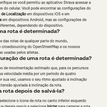
rifique se você permitiu ao aplicativo Strava acessar a 
s do celular. Você pode encontrar as configurações do 
s de Localização
 em dispositivos iOS e em 
a
 em dispositivos Android, mas as configurações de 
diferentes, dependendo do dispositivo.
ma rota é determinada?
ie das rotas de qualquer parte do mundo, 
o crowdsourcing do OpenStreetMap e os nossos 
 usadas ​​pelos atletas.
uração de uma rota é determinada?
o de movimentação estimado que, para os percursos 
sua velocidade média por um período de quatro 
or sua vez, usamos o seu ritmo ajustado à inclinação 
tensão ajustada à inclinação da rota.
rota depois de salvá-la?
 selecione o ícone de rota no canto inferior esquerdo 
ue deseja seguir e selecione 
Iniciar
 para carregar a rota 