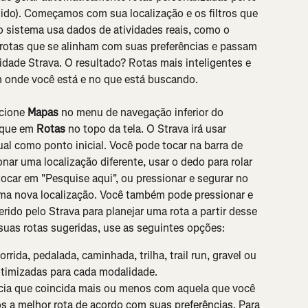
hido). Começamos com sua localização e os filtros que 
so sistema usa dados de atividades reais, como o 
r rotas que se alinham com suas preferências e passam 
dade Strava. O resultado? Rotas mais inteligentes e 
m onde você está e no que está buscando.
cione 
Mapas
 no menu de navegação inferior do 
oque em 
Rotas
 no topo da tela. O Strava irá usar 
al como ponto inicial. Você pode tocar na barra de 
nar uma localização diferente, usar o dedo para rolar 
ocar em "Pesquise aqui", ou pressionar e segurar no 
ma nova localização. Você também pode pressionar e 
erido pelo Strava para planejar uma rota a partir desse 
suas rotas sugeridas, use as seguintes opções:
orrida, pedalada, caminhada, trilha, trail run, gravel ou 
otimizadas para cada modalidade.
ncia que coincida mais ou menos com aquela que você 
 a melhor rota de acordo com suas preferências. Para 