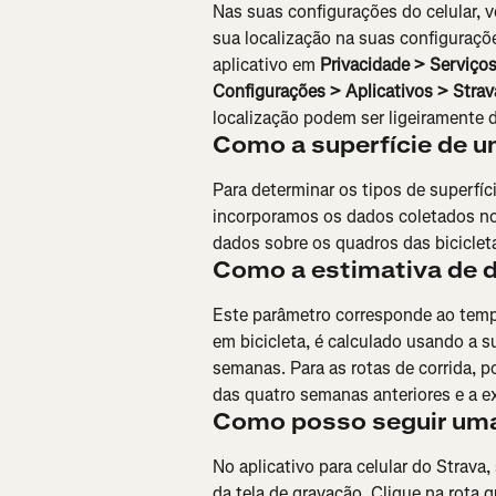
Nas suas configurações do celular, ve
sua localização na suas configuraçõe
aplicativo em 
Privacidade > Serviço
Configurações > Aplicativos > Strav
localização podem ser ligeiramente 
Como a superfície de u
Para determinar os tipos de superfíc
incorporamos os dados coletados n
dados sobre os quadros das bicicletas
Como a estimativa de d
Este parâmetro corresponde ao temp
em bicicleta, é calculado usando a 
semanas. Para as rotas de corrida, p
das quatro semanas anteriores e a ex
Como posso seguir uma 
No aplicativo para celular do Strava,
da tela de gravação. Clique na rota q