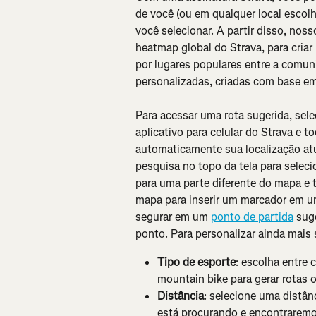
de você (ou em qualquer local escol
você selecionar. A partir disso, nos
heatmap global do Strava, para cria
por lugares populares entre a comuni
personalizadas, criadas com base e
Para acessar uma rota sugerida, sele
aplicativo para celular do Strava e t
automaticamente sua localização atu
pesquisa no topo da tela para selecio
para uma parte diferente do mapa e t
mapa para inserir um marcador em u
segurar em um 
ponto de partida
 sug
ponto. Para personalizar ainda mais 
Tipo de esporte
: escolha entre c
mountain bike para gerar rotas 
Distância
: selecione uma distâ
está procurando e encontraremos