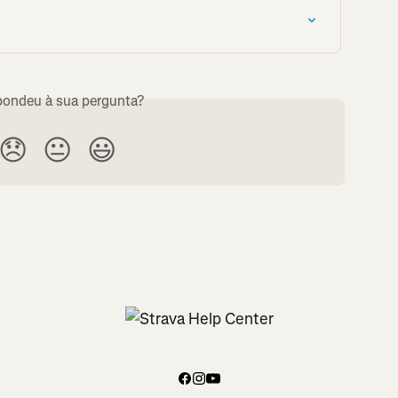
ondeu à sua pergunta?
😞
😐
😃