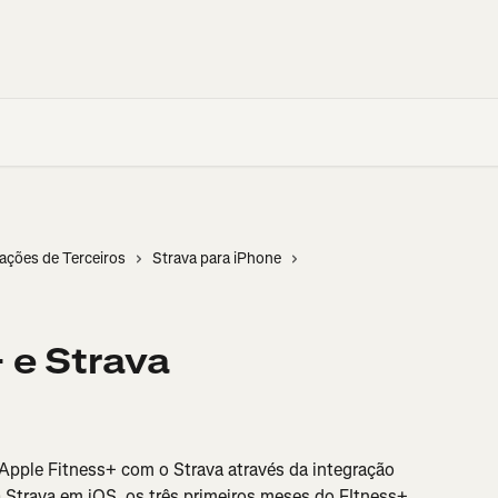
cações de Terceiros
Strava para iPhone
 e Strava
 Apple Fitness+ com o Strava através da integração 
 Strava em iOS, os três primeiros meses do FItness+ 