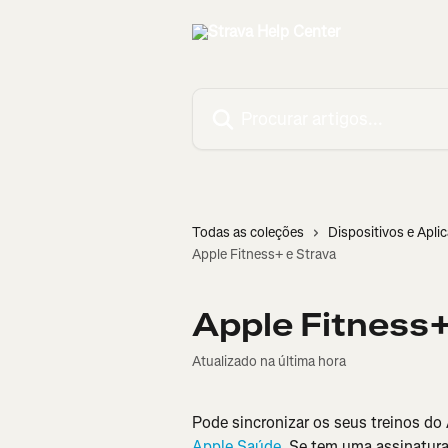
Ir para conteúdo principal
Procurar artigos...
Todas as coleções
Dispositivos e Apli
Apple Fitness+ e Strava
Apple Fitness+
Atualizado na última hora
Pode sincronizar os seus treinos do
Apple Saúde
. Se tem uma assinatura