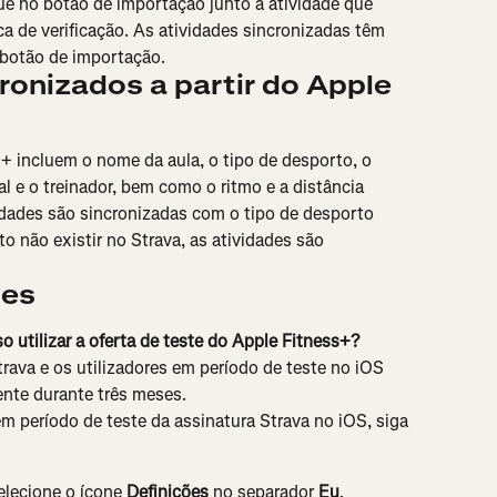
ue no botão de importação junto à atividade que 
ca de verificação. As atividades sincronizadas têm 
 botão de importação.
onizados a partir do Apple 
+ incluem o nome da aula, o tipo de desporto, o 
 e o treinador, bem como o ritmo e a distância 
idades são sincronizadas com o tipo de desporto 
o não existir no Strava, as atividades são 
tes
 utilizar a oferta de teste do Apple Fitness+?
ava e os utilizadores em período de teste no iOS 
ente durante três meses.
em período de teste da assinatura Strava no iOS, siga 
elecione o ícone 
Definições
 no separador 
Eu
.