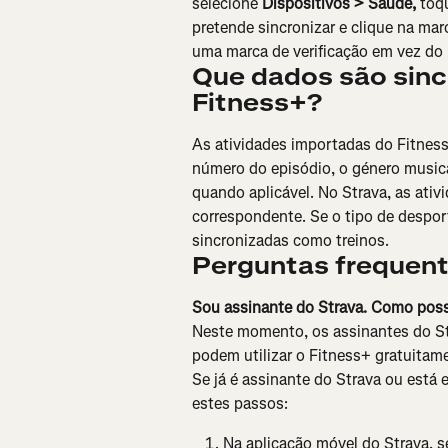
selecione
 Dispositivos > Saúde,
 toq
pretende sincronizar e clique na mar
uma marca de verificação em vez do
Que dados são sincr
Fitness+?
As atividades importadas do Fitness
número do episódio, o género musical
quando aplicável. No Strava, as ativ
correspondente. Se o tipo de desport
sincronizadas como treinos.
Perguntas frequen
Sou assinante do Strava. Como posso
Neste momento, os assinantes do Str
podem utilizar o Fitness+ gratuitam
Se já é assinante do Strava ou está 
estes passos:
Na aplicação móvel do Strava, s