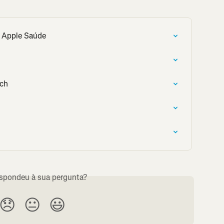
a Apple Saúde
tch
espondeu à sua pergunta?
😞
😐
😃