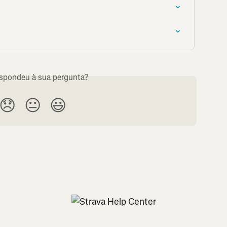
espondeu à sua pergunta?
😞
😐
😃