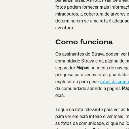
planeiam fazer. As fotos também estã
fotos podem fornecer mais informaçõ
miradouros, a cobertura de árvores e
determinarem se uma rota é adequad
aventura.
Como funciona
Os assinantes do Strava podem ver f
comunidade Strava e na página de m
separador 
Mapas
 no menu de navegaçã
pesquisa para ver as rotas guardadas
explorar ou para gerar 
rotas da comu
da comunidade abrindo a página 
Ma
ecrã.
Toque na rota relevante para ver as 
para ver em ecrã inteiro e ver mais i
as fotos da comunidade, clique no í