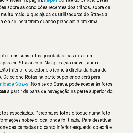
o visíveis na página 
mapas
 do site do Strava. Estas 
es sobre as condições recentes dos trilhos, sobre os 
 muito mais, o que ajuda os utilizadores do Strava a 
a e a se inspirarem quando planeiam a próxima 
otos nas suas rotas guardadas, nas rotas da 
apas em Strava.com. Na aplicação móvel, abra o 
o inferior e selecione o ícone à direita da barra de 
. Selecione 
Rotas
 na parte superior do ecrã para 
nidade Strava.
 No site do Strava, pode aceder às fotos 
pas
 a partir da barra de navegação na parte superior do 
fotos associadas. Percorra as fotos e toque numa foto 
nformações sobre o local onde foi tirada. Para desativar 
cone das camadas no canto inferior esquerdo do ecrã e 