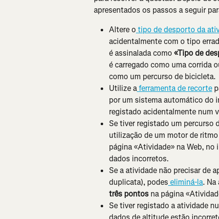
apresentados os passos a seguir par
Altere o
 tipo de desporto da ati
acidentalmente com o tipo erra
é assinalada como 
«Tipo de des
é carregado como uma corrida ou
como um percurso de bicicleta.
Utilize a
 ferramenta de recorte
 
por um sistema automático do in
registado acidentalmente num ve
Se tiver registado um percurso d
utilização de um motor de ritmo
página «Atividade» na Web, no in
dados incorretos.
Se a atividade não precisar de a
duplicata), podes
 eliminá-la
. Na
três pontos
 na página «Atividad
Se tiver registado a atividade n
dados de altitude estão incorret