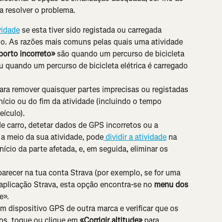
a resolver o problema.
vidade
 se esta tiver sido registada ou carregada 
do. As razões mais comuns pelas quais uma atividade 
porto incorreto»
 são quando um percurso de bicicleta 
 quando um percurso de bicicleta elétrica é carregado 
para remover quaisquer partes imprecisas ou registadas 
ício ou do fim da atividade (incluindo o tempo 
ículo).
e carro, detetar dados de GPS incorretos ou a 
 a meio da sua atividade, pode
 dividir a atividade
 na 
ício da parte afetada, e, em seguida, eliminar os 
parecer na tua conta Strava (por exemplo, se for uma 
 aplicação Strava, esta opção encontra-se no 
menu dos 
e».
um dispositivo GPS de outra marca e verificar que os 
os, toque ou clique em 
«Corrigir altitude»
 para 