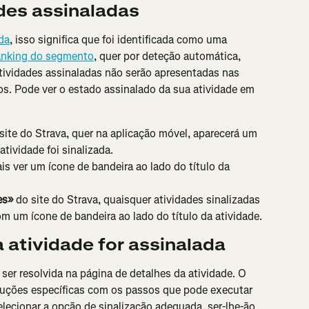
des assinaladas
ada
, isso significa que foi identificada como uma 
 ranking do segmento
, quer por deteção automática, 
atividades assinaladas não serão apresentadas nas 
os. Pode ver o estado assinalado da sua atividade em 
site do Strava, quer na aplicação móvel, aparecerá um 
atividade foi sinalizada.
ais ver um ícone de bandeira ao lado do título da 
es»
 do site do Strava, quaisquer atividades sinalizadas 
m um ícone de bandeira ao lado do título da atividade.
a atividade for assinalada
ser resolvida na página de detalhes da atividade. O 
struções específicas com os passos que pode executar 
elecionar a opção de sinalização adequada, ser-lhe-ão 