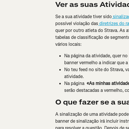
Ver as suas Ativida
Se a sua atividade tiver sido
 sinaliz
possível violação das
 diretrizes do
quer por outro atleta do Strava. As 
tabelas de classificação de segment
vários locais:
Na página da atividade, quer no 
banner vermelho a indicar que a 
No teu feed no site do Strava, v
atividade.
Na página 
 «As minhas atividad
serão destacadas a vermelho, co
O que fazer se a su
A sinalização de uma atividade pode 
banner de sinalização irá incluir in
para resolver a questão. Depois de s