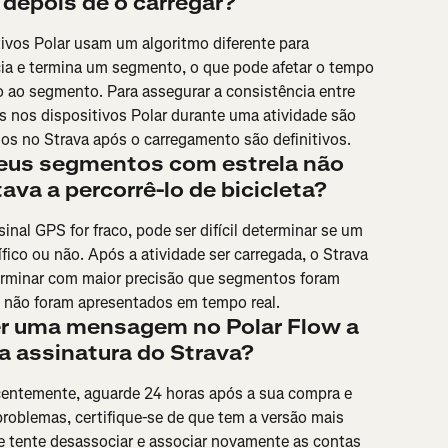
 depois de o carregar?
tivos Polar usam um algoritmo diferente para 
cia e termina um segmento, o que pode afetar o tempo 
o ao segmento. Para assegurar a consistência entre 
s nos dispositivos Polar durante uma atividade são 
os no Strava após o carregamento são definitivos.
eus segmentos com estrela não 
va a percorrê-lo de bicicleta?
sinal GPS for fraco, pode ser difícil determinar se um 
ico ou não. Após a atividade ser carregada, o Strava 
terminar com maior precisão que segmentos foram 
e não foram apresentados em tempo real.
er uma mensagem no Polar Flow a 
a assinatura do Strava?
centemente, aguarde 24 horas após a sua compra e 
r problemas, certifique-se de que tem a versão mais 
 e tente desassociar e associar novamente as contas 