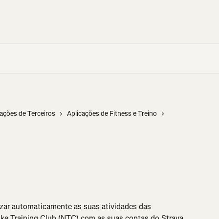
cações de Terceiros
Aplicações de Fitness e Treino
zar automaticamente as suas atividades das 
ke Training Club (NTC) com as suas contas do ​​Strava.