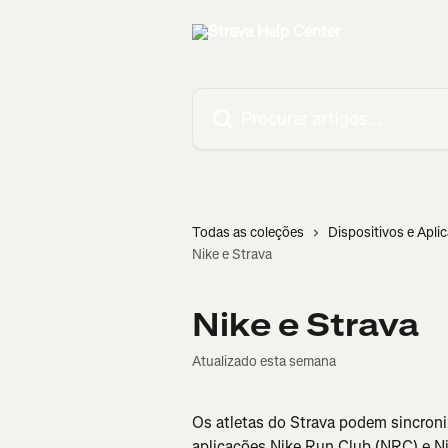
Ir para conteúdo principal
Procurar artigos...
Todas as coleções
Dispositivos e Apli
Nike e Strava
Nike e Strava
Atualizado esta semana
Os atletas do Strava podem sincroni
aplicações Nike Run Club (NRC) e Ni