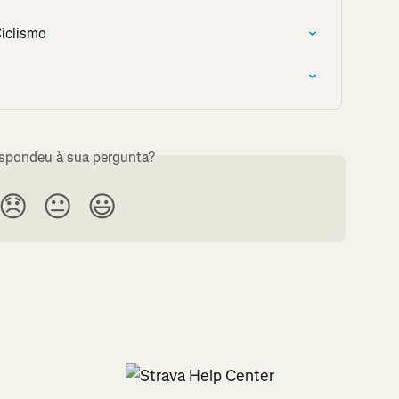
Ciclismo
espondeu à sua pergunta?
😞
😐
😃