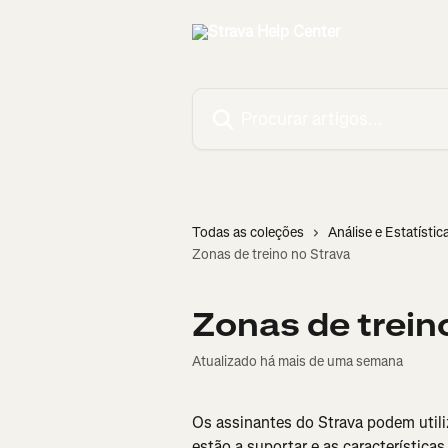
Ir para conteúdo principal
Procurar artigos...
Todas as coleções
Análise e Estatístic
Zonas de treino no Strava
Zonas de trein
Atualizado há mais de uma semana
Os assinantes do Strava podem utili
estão a suportar e as característica