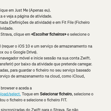
clique em Just Me (Apenas eu).
a e veja a página de atividade.
ada (Definições de atividade) e em Fit File (Ficheiro 
tividade.
 Strava, clique em 
«Escolher ficheiros»
 e selecione o 
l (requer o iOS 10 e um serviço de armazenamento na 
x ou o Google Drive).
avegador móvel e inicie sessão na sua conta Zwift.
nsferir) por baixo da atividade que pretende carregar.
adas, para guardar o ficheiro no seu serviço baseado 
 serviço de armazenamento na cloud, como iCloud, 
browser e aceda a 
load/select.
 Toque em 
Selecionar ficheiro
, selecione o 
u o ficheiro e selecione o ficheiro FIT.
 sincronizadas do Zwift para o Strava. Se não 