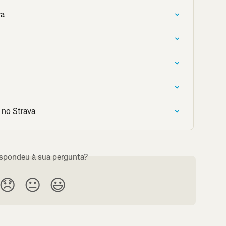
va
 no Strava
espondeu à sua pergunta?
😞
😐
😃