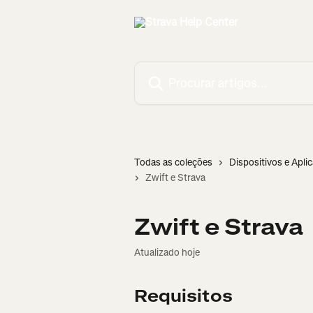
Ir para conteúdo principal
Procurar artigos...
Todas as coleções
Dispositivos e Apli
Zwift e Strava
Zwift e Strava
Atualizado hoje
Requisitos