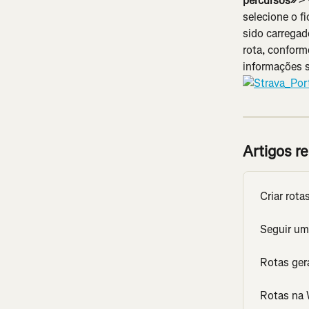
percursos» 
>
selecione o fi
sido carregad
rota, conform
informações s
Artigos r
Criar rota
Seguir um
Rotas ger
Rotas na