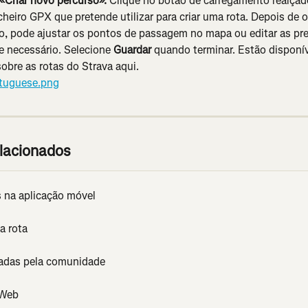
 «Criar novo percurso». 
Clique no botão de carregamento realçad
cheiro GPX que pretende utilizar para criar uma rota. Depois de o 
o, pode ajustar os pontos de passagem no mapa ou editar as pre
e necessário. Selecione 
Guardar 
quando terminar. Estão disponív
obre as rotas do Strava aqui.
elacionados
s na aplicação móvel
a rota
adas pela comunidade
 Web