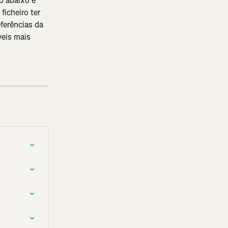
o abaixo e 
ficheiro ter 
ferências da 
eis mais 