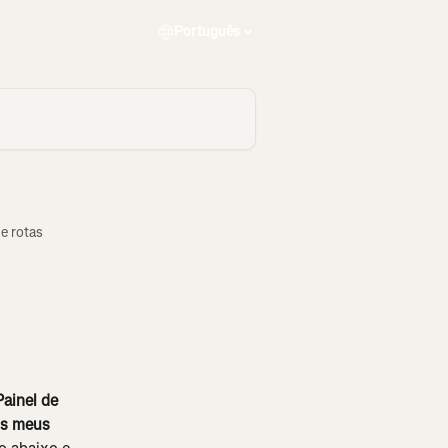
Português
de rotas
ainel de 
s meus 