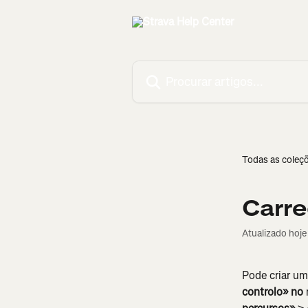
Ir para conteúdo principal
Procurar artigos...
Todas as coleç
Carre
Atualizado hoje
Pode criar um
controlo» no 