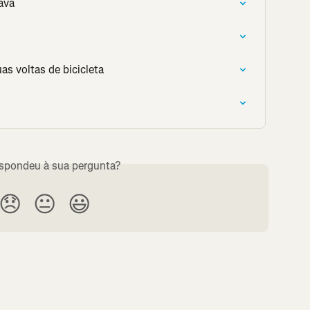
ava
s voltas de bicicleta
espondeu à sua pergunta?
😞
😐
😃