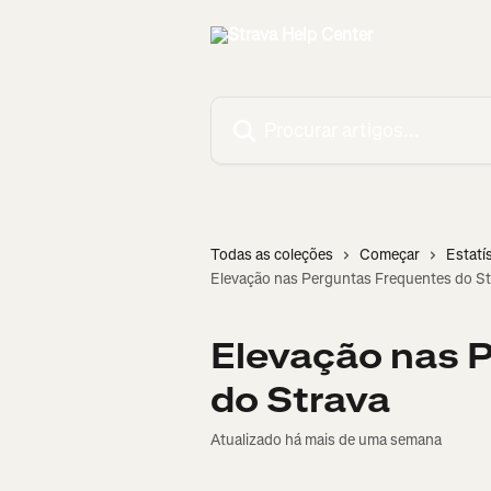
Ir para conteúdo principal
Procurar artigos...
Todas as coleções
Começar
Estatí
Elevação nas Perguntas Frequentes do St
Elevação nas 
do Strava
Atualizado há mais de uma semana