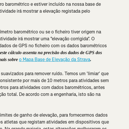
tro barométrico e estiver incluído na nossa base de 
ividade irá mostrar a elevação registada pelo 
ímetro barométrico ou se o ficheiro tiver origem na 
tividade irá mostrar uma "elevação corrigida". O 
dados de GPS no ficheiro com os dados barométricos 
este cálculo assenta na precisão dos dados de GPS dos 
o Mapa Base de Elevação da Strava
ais sobre 
.
suavizados para remover ruído. Temos um 'limiar' que 
consistente por mais de 10 metros para atividades sem 
tros para atividades com dados barométricos, antes 
ão total. De acordo com a engenharia, isto são na 
imites de ganho de elevação, para fornecermos dados 
s atletas que registam atividades em dispositivos que 
. Na grande maioria, estas alterações melhoraram os 