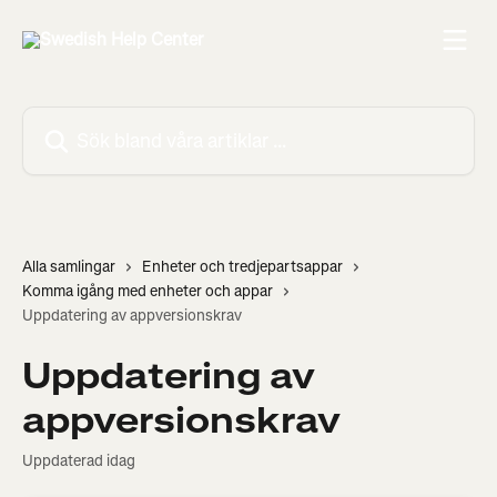
Hoppa till huvudinnehåll
Sök bland våra artiklar …
Alla samlingar
Enheter och tredjepartsappar
Komma igång med enheter och appar
Uppdatering av appversionskrav
Uppdatering av
appversionskrav
Uppdaterad idag