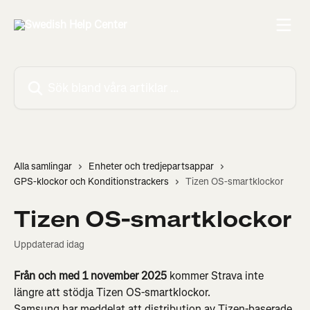
Hoppa till huvudinnehåll
Sök bland våra artiklar …
Alla samlingar
Enheter och tredjepartsappar
GPS-klockor och Konditionstrackers
Tizen OS-smartklockor
Tizen OS-smartklockor
Uppdaterad idag
Från och med 1 november 2025
 kommer Strava inte 
längre att stödja Tizen OS-smartklockor.
Samsung har meddelat att distribution av Tizen-baserade 