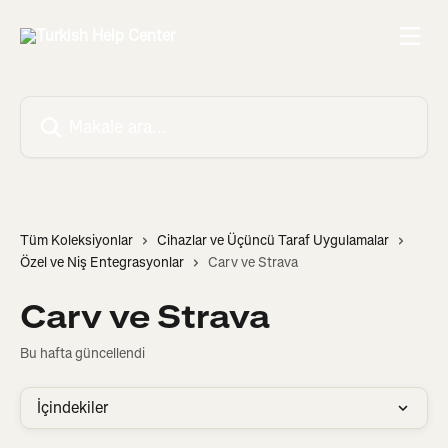
Ana içeriğe geç
Makale ara...
Tüm Koleksiyonlar
Cihazlar ve Üçüncü Taraf Uygulamalar
Özel ve Niş Entegrasyonlar
Carv ve Strava
Carv ve Strava
Bu hafta güncellendi
İçindekiler