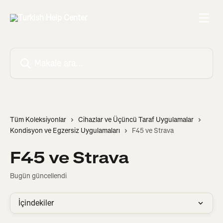
Ana içeriğe geç
Makale ara...
Tüm Koleksiyonlar
Cihazlar ve Üçüncü Taraf Uygulamalar
Kondisyon ve Egzersiz Uygulamaları
F45 ve Strava
F45 ve Strava
Bugün güncellendi
İçindekiler