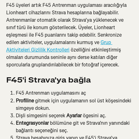
F45 üyeleri artık F45 Antrenman uygulaması aracılığıyla 
Lionheart cihazlarını Strava hesaplarına bağlayabilir. 
Antrenmanlar otomatik olarak Strava'ya yüklenecek ve 
sınıf türü ile konum gösterilecek. Üyeler, Lionheart 
eşleşmesi ile F45 puanlarını takip edebilir. Senkronize 
edilen aktiviteler, uygulamalarını kurmuş ve 
Grup 
Aktiviteleri Gizlilik Kontrolleri
 özelliğini etkinleştirmiş 
olmaları durumunda seninle aynı derse katılan diğer 
sporcularla gruplandırılabilecek bir fotoğraf içerecek.
F45'i Strava'ya bağla
F45 Antrenman uygulamasını aç
Profiline
 gitmek için uygulamanın sol üst köşesindeki 
simgeye dokun.
Dişli simgesini seçerek 
Ayarlar
 ögesini aç.
Entegrasyonlar
 bölümüne git ve Strava'nın yanındaki 
bağlantı seçeneğini seç.
Strava hesabınıza giriş yapın ve F45'i Strava'ya 