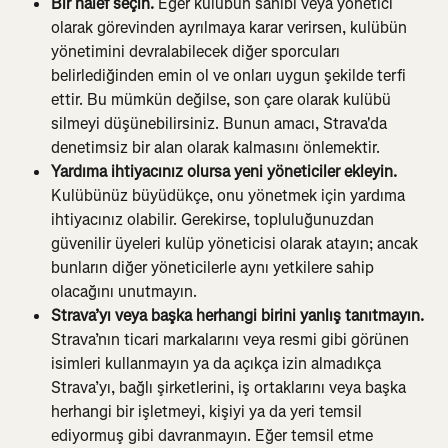
Bir halef seçin. 
Eğer kulübün sahibi veya yönetici 
olarak görevinden ayrılmaya karar verirsen, kulübün 
yönetimini devralabilecek diğer sporcuları 
belirlediğinden emin ol ve onları uygun şekilde terfi 
ettir. Bu mümkün değilse, son çare olarak kulübü 
silmeyi düşünebilirsiniz. Bunun amacı, Strava'da 
denetimsiz bir alan olarak kalmasını önlemektir.
Yardıma ihtiyacınız olursa yeni yöneticiler ekleyin.
Kulübünüz büyüdükçe, onu yönetmek için yardıma 
ihtiyacınız olabilir. Gerekirse, topluluğunuzdan 
güvenilir üyeleri kulüp yöneticisi olarak atayın; ancak 
bunların diğer yöneticilerle aynı yetkilere sahip 
olacağını unutmayın.
Strava’yı veya başka herhangi birini yanlış tanıtmayın. 
Strava’nın ticari markalarını veya resmi gibi görünen 
isimleri kullanmayın ya da açıkça izin almadıkça 
Strava’yı, bağlı şirketlerini, iş ortaklarını veya başka 
herhangi bir işletmeyi, kişiyi ya da yeri temsil 
ediyormuş gibi davranmayın. Eğer temsil etme 