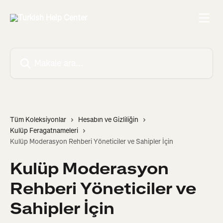
Ana içeriğe geç
Makale ara...
Tüm Koleksiyonlar
Hesabın ve Gizliliğin
Kulüp Feragatnameleri
Kulüp Moderasyon Rehberi Yöneticiler ve Sahipler İçin
Kulüp Moderasyon
Rehberi Yöneticiler ve
Sahipler İçin