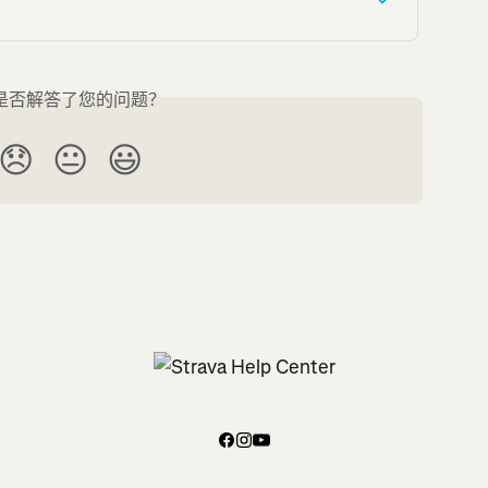
是否解答了您的问题？
😞
😐
😃