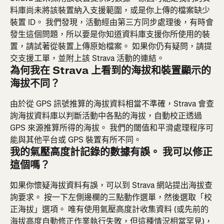
料庫尚未將該裝置納入支援範圍，或是你上傳的檔案缺少
裝置 ID。 我們發現，活動經由第三方同步處理後，有時會
發生這個問題，所以要是你知道資料庫支援你所使用的裝
置，請試著從裝置上傳原始檔案。 如果你仍有疑問，請提
交支援工單，並附上該 Strava 活動的連結。
為何我在 Strava 上看到的海拔和裝置顯示的
海拔不同？
由於從 GPS 訊號推算的海拔資料相當不準確，Strava 會查
詢海拔資料庫以判斷活動中各點的海拔，自動校正透過 
GPS 來源推算所得的海拔。 我們的閾值和平滑處理程序可
能與其他平台或 GPS 裝置有所不同。
我的氣壓高度計記錄的數據有誤。 我可以修正
這個嗎？
如果你懷疑海拔資料有誤，可以到 Strava 網站提出海拔查
詢要求。 按一下左側邊欄的三點動作選單，然後選取「校
正海拔」選項。 唯有使用氣壓高度計收集資料 (或先前的
海拔高度自動修正作業執行失敗，但這種情況相當罕見)，