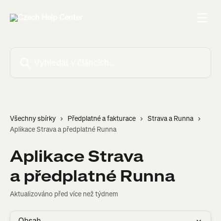
Přeskočit na hlavní obsah
Vyhledat v článcích…
Všechny sbírky
Předplatné a fakturace
Strava a Runna
Aplikace Strava a předplatné Runna
Aplikace Strava
a předplatné Runna
Aktualizováno před více než týdnem
Obsah