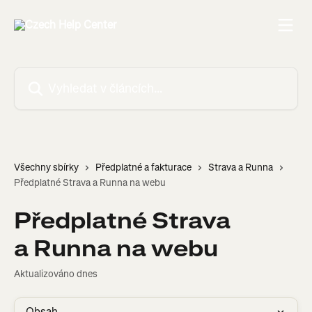
Přeskočit na hlavní obsah
Vyhledat v článcích…
Všechny sbírky
Předplatné a fakturace
Strava a Runna
Předplatné Strava a Runna na webu
Předplatné Strava
a Runna na webu
Aktualizováno dnes
Obsah