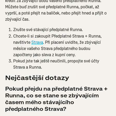
kredit za zbývající dobu vašeho předplatného Runna. 
Můžete buď zrušit své předplatné Runna, počkat, až 
vyprší, a poté přejít na balíček, nebo přejít hned a přijít o 
zbývající čas.
Zrušte své stávající předplatné Runna.
Chcete-li si zakoupit Předplatné Strava + Runna, 
navštivte 
Strava
. Při placení uvidíte, že zbývající 
měsíce vašeho Strava předplatného budou 
započteny jako sleva z kupní ceny.
Pokud jste tak ještě neučinili, propojte své účty 
Strava a Runna.
Nejčastější dotazy
Pokud přejdu na předplatné Strava + 
Runna, co se stane se zbývajícím 
časem mého stávajícího 
předplatného Strava?