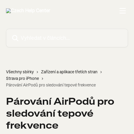
Přeskočit na hlavní obsah
Vyhledat v článcích…
Všechny sbírky
Zařízení a aplikace třetích stran
Strava pro iPhone
Párování AirPodů pro sledování tepové frekvence
Párování AirPodů pro
sledování tepové
frekvence