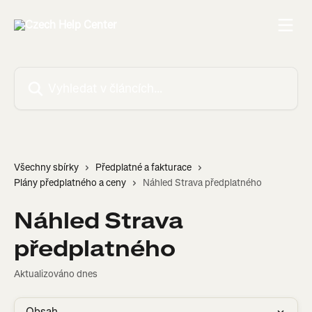
Přeskočit na hlavní obsah
Vyhledat v článcích…
Všechny sbírky
Předplatné a fakturace
Plány předplatného a ceny
Náhled Strava předplatného
Náhled Strava
předplatného
Aktualizováno dnes
Obsah