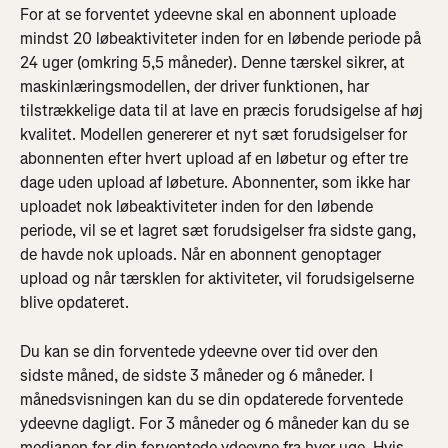
For at se forventet ydeevne skal en abonnent uploade 
mindst 20 løbeaktiviteter inden for en løbende periode på 
24 uger (omkring 5,5 måneder). Denne tærskel sikrer, at 
maskinlæringsmodellen, der driver funktionen, har 
tilstrækkelige data til at lave en præcis forudsigelse af høj 
kvalitet. Modellen genererer et nyt sæt forudsigelser for 
abonnenten efter hvert upload af en løbetur og efter tre 
dage uden upload af løbeture. Abonnenter, som ikke har 
uploadet nok løbeaktiviteter inden for den løbende 
periode, vil se et lagret sæt forudsigelser fra sidste gang, 
de havde nok uploads. Når en abonnent genoptager 
upload og når tærsklen for aktiviteter, vil forudsigelserne 
blive opdateret.
Du kan se din forventede ydeevne over tid over den 
sidste måned, de sidste 3 måneder og 6 måneder. I 
månedsvisningen kan du se din opdaterede forventede 
ydeevne dagligt. For 3 måneder og 6 måneder kan du se 
medianen for din forventede ydeevne fra hver uge. Hvis 