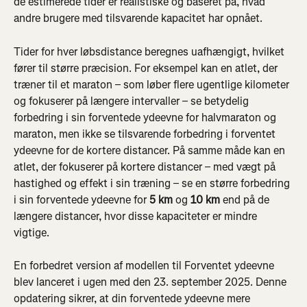
de estimerede tider er realistiske og baseret på, hvad 
andre brugere med tilsvarende kapacitet har opnået.
Tider for hver løbsdistance beregnes uafhængigt, hvilket 
fører til større præcision. For eksempel kan en atlet, der 
træner til et maraton – som løber flere ugentlige kilometer 
og fokuserer på længere intervaller – se betydelig 
forbedring i sin forventede ydeevne for halvmaraton og 
maraton, men ikke se tilsvarende forbedring i forventet 
ydeevne for de kortere distancer. På samme måde kan en 
atlet, der fokuserer på kortere distancer – med vægt på 
hastighed og effekt i sin træning – se en større forbedring 
i sin forventede ydeevne for 
5 km
 og 
10 km
 end på de 
længere distancer, hvor disse kapaciteter er mindre 
vigtige.
En forbedret version af modellen til Forventet ydeevne 
blev lanceret i ugen med den 23. september 2025. Denne 
opdatering sikrer, at din forventede ydeevne mere 