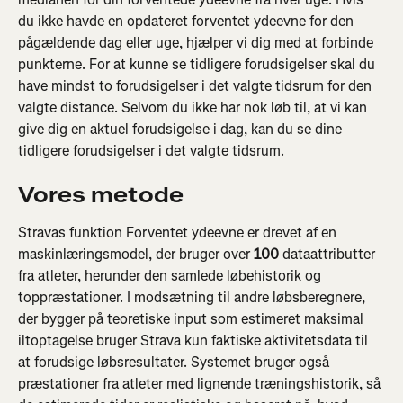
du ikke havde en opdateret forventet ydeevne for den 
pågældende dag eller uge, hjælper vi dig med at forbinde 
punkterne. For at kunne se tidligere forudsigelser skal du 
have mindst to forudsigelser i det valgte tidsrum for den 
valgte distance. Selvom du ikke har nok løb til, at vi kan 
give dig en aktuel forudsigelse i dag, kan du se dine 
tidligere forudsigelser i det valgte tidsrum.
Vores metode
Stravas funktion Forventet ydeevne er drevet af en 
maskinlæringsmodel, der bruger over 
100
 dataattributter 
fra atleter, herunder den samlede løbehistorik og 
toppræstationer. I modsætning til andre løbsberegnere, 
der bygger på teoretiske input som estimeret maksimal 
iltoptagelse bruger Strava kun faktiske aktivitetsdata til 
at forudsige løbsresultater. Systemet bruger også 
præstationer fra atleter med lignende træningshistorik, så 