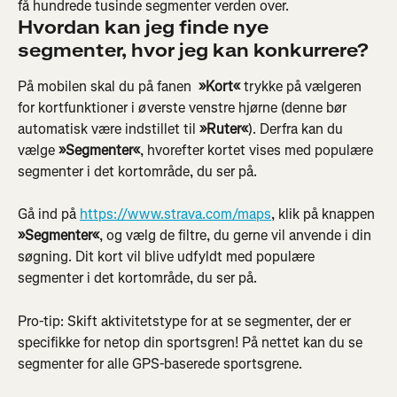
få hundrede tusinde segmenter verden over.
Hvordan kan jeg finde nye 
segmenter, hvor jeg kan konkurrere? 
På mobilen skal du på fanen 
 »Kort«
 trykke på vælgeren 
for kortfunktioner i øverste venstre hjørne (denne bør 
automatisk være indstillet til 
»Ruter«
). Derfra kan du 
vælge 
»Segmenter«
, hvorefter kortet vises med populære 
segmenter i det kortområde, du ser på.
Gå ind på 
https://www.strava.com/maps
, klik på knappen 
»Segmenter«
, og vælg de filtre, du gerne vil anvende i din 
søgning. Dit kort vil blive udfyldt med populære 
segmenter i det kortområde, du ser på.
Pro-tip: Skift aktivitetstype for at se segmenter, der er 
specifikke for netop din sportsgren! På nettet kan du se 
segmenter for alle GPS-baserede sportsgrene.