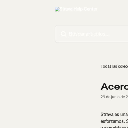
Ir al contenido principal
Buscar artículos...
Todas las colec
Acerc
29 de junio de 
Strava es una
esforzamos. S