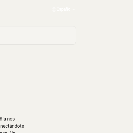
Español
ñía nos 
onectándote 