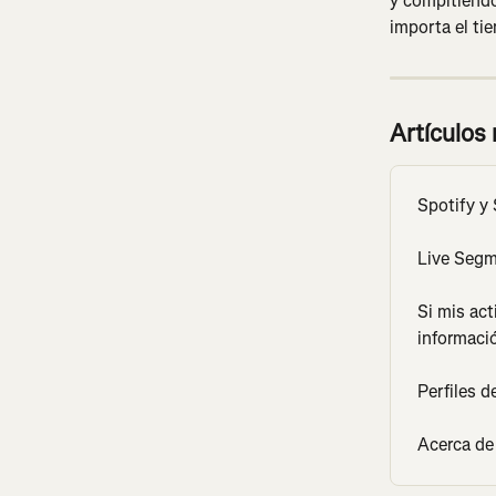
y compitiendo
importa el ti
Artículos
Spotify y 
Live Segm
Si mis act
informaci
Perfiles d
Acerca de