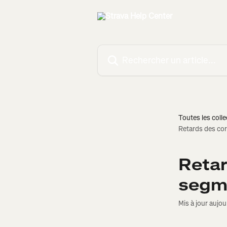
Passer au contenu principal
Rechercher un article...
Toutes les colle
Retards des co
Retar
segm
Mis à jour aujou