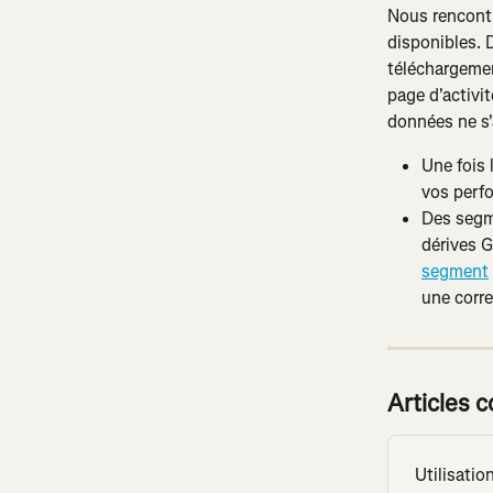
Nous rencontr
disponibles. 
téléchargemen
page d'activit
données ne s'
Une fois 
vos perf
Des segme
dérives G
segment
une corr
Articles 
Utilisatio