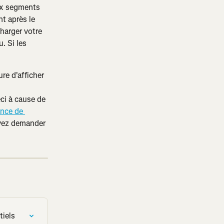
aux segments 
t après le 
harger votre 
. Si les 
e d'afficher 
ci à cause de 
nce de 
uvez demander 
tiels